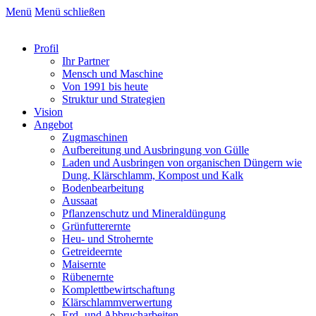
Menü
Menü schließen
Profil
Ihr Partner
Mensch und Maschine
Von 1991 bis heute
Struktur und Strategien
Vision
Angebot
Zugmaschinen
Aufbereitung und Ausbringung von Gülle
Laden und Ausbringen von organischen Düngern wie
Dung, Klärschlamm, Kompost und Kalk
Bodenbearbeitung
Aussaat
Pflanzenschutz und Mineraldüngung
Grünfutterernte
Heu- und Strohernte
Getreideernte
Maisernte
Rübenernte
Komplettbewirtschaftung
Klärschlammverwertung
Erd- und Abbrucharbeiten