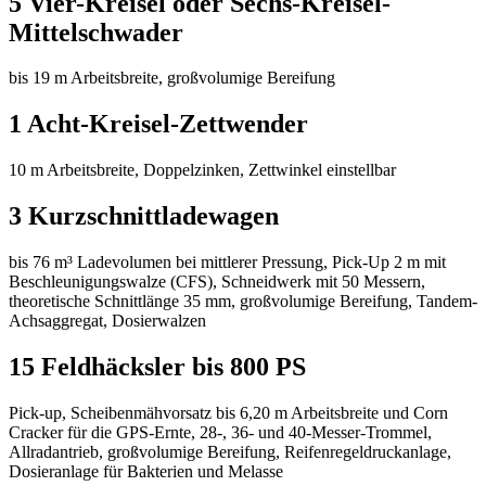
5 Vier-Kreisel oder Sechs-Kreisel-
Mittelschwader
bis 19
m Arbeitsbreite, großvolumige Bereifung
1 Acht-Kreisel-Zettwender
10
m Arbeitsbreite, Doppelzinken, Zettwinkel einstellbar
3 Kurzschnittladewagen
bis 76
m³ Ladevolumen bei mittlerer Pressung, Pick-Up 2
m mit
Beschleunigungswalze (CFS), Schneidwerk mit 50 Messern,
theoretische Schnittlänge 35
mm, großvolumige Bereifung, Tandem-
Achsaggregat, Dosierwalzen
15 Feldhäcksler bis 800 PS
Pick-up, Scheibenmähvorsatz bis 6,20
m Arbeitsbreite und Corn
Cracker für die GPS-Ernte, 28-, 36- und 40-Messer-Trommel,
Allradantrieb, großvolumige Bereifung, Reifenregeldruckanlage,
Dosieranlage für Bakterien und Melasse