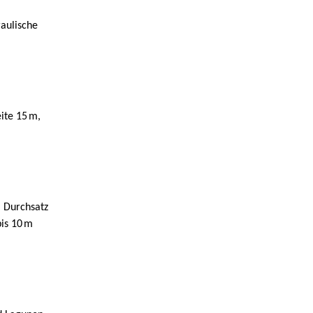
aulische
ite 15
m,
m Durchsatz
is 10
m