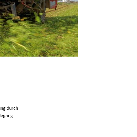
ung durch
degang