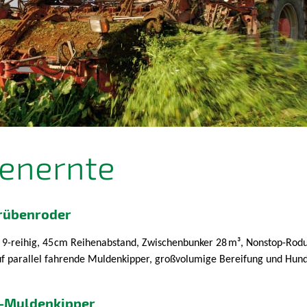
enernte
rübenroder
 9-reihig, 45
cm Reihenabstand, Zwischenbunker 28
m³, Nonstop-Rod
f parallel fahrende Muldenkipper, großvolumige Bereifung und Hun
-Muldenkipper