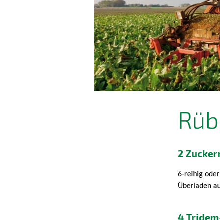
Rüb
2 Zucker
6-reihig oder
Überladen au
4 Tridem