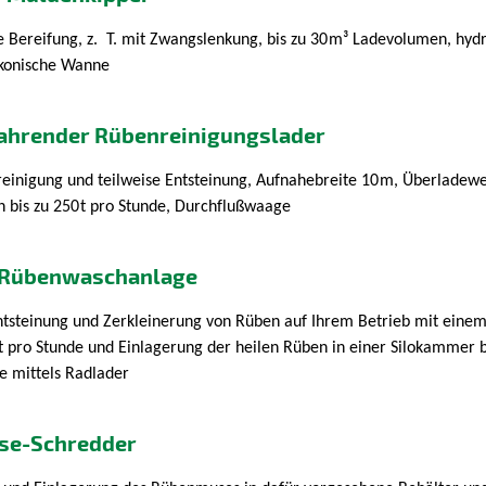
 Bereifung, z. T. mit Zwangslenkung, bis zu 30
m³ Ladevolumen, hydr
 konische Wanne
fahrender Rübenreinigungslader
reinigung und teilweise Entsteinung, Aufnahebreite 10
m, Überladewe
n bis zu 250
t pro Stunde, Durchflußwaage
 Rübenwaschanlage
ntsteinung und Zerkleinerung von Rüben auf Ihrem Betrieb mit eine
t pro Stunde und Einlagerung der heilen Rüben in einer Silokammer b
e mittels Radlader
se-Schredder