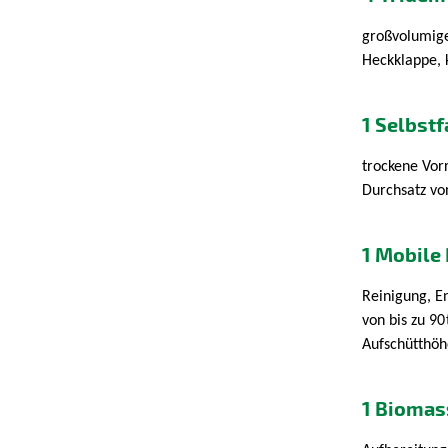
großvolumige
Heckklappe,
1 Selbst
trockene Vor
Durchsatz vo
1 Mobile
Reinigung, E
von bis zu 90
Aufschütthöh
1 Biomas