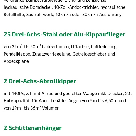
Verdrängerpumpe, luftgefedert, Lift- und Lenkachse,
hydraulische Domdeckel, 10-Zoll-Andocktrichter, hydraulische
Befüllhilfe, Spülrührwerk, 60
km/h oder 80
km/h-Ausführung
25 Drei-Achs-Stahl oder Alu-Kippauflieger
von 32
m³ bis 50
m³ Ladevolumen, Liftachse, Luftfederung,
Pendelklappe, Zusatzverriegelung, Getreideschieber und
Abdeckplane
2 Drei-Achs-Abrollkipper
mit 440
PS, z.
T. mit Allrad und geeichter Waage inkl. Drucker, 20
t
Hubkapazität, für Abrollbehälterlängen von 5
m bis 6,50
m und
von 19
m³ bis 36
m³ Volumen
2 Schlittenanhänger