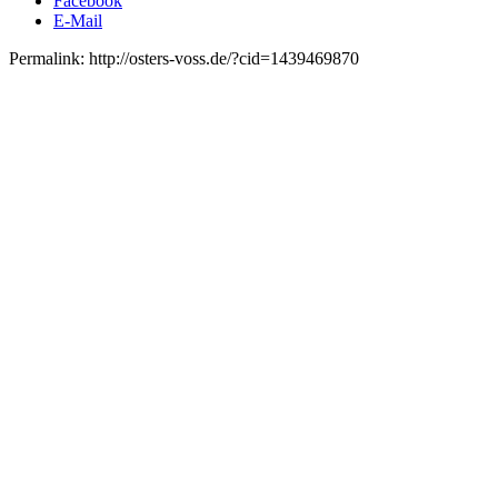
Facebook
E-Mail
Permalink: http://osters-voss.de/?cid=1439469870