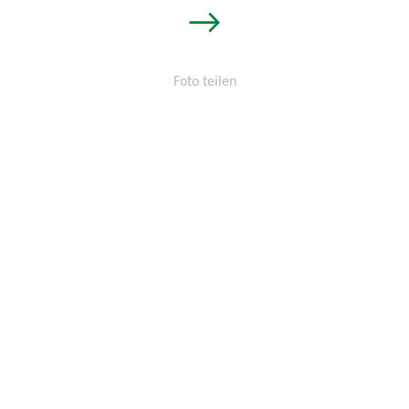
→
Foto teilen
Permalink:
http://osters-
voss.de/?
cid=1441107333