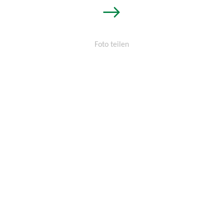
→
Foto teilen
Permalink:
http://osters-
voss.de/?
cid=1441108557