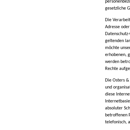
personenbezo
gesetzliche G
Die Verarbei
Adresse oder
Datenschutz-
geltenden la
möchte unser
erhobenen, g
werden betro
Rechte aufge
Die Osters &
und organisa
diese Intern
Internetbasi
absoluter Sc
betroffenen 
telefonisch, 