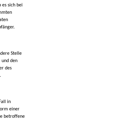
es sich bei
immten
aten
pfänger.
ndere Stelle
r und den
er des
.
all in
Form einer
ie betroffene