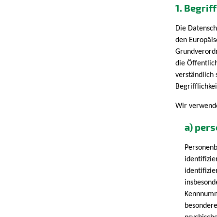
1. Begri
Die Datensch
den Europäis
Grundverordn
die Öffentlic
verständlich
Begrifflichke
Wir verwende
a) per
Personenbe
identifizi
identifizi
insbesond
Kennnumme
besondere