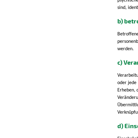
psychische
sind, iden
b) bet
Betroffene
personenb
werden.
c) Ver
Verarbeit
oder jede
Erheben, 
Veränderu
Übermittl
Verknüpfu
d) Ein