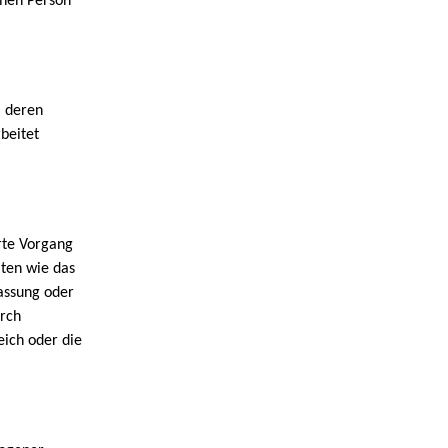
ichen Person
, deren
beitet
rte Vorgang
ten wie das
passung oder
urch
eich oder die