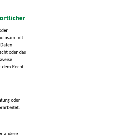
ortlicher
 oder
emeinsam mit
 Daten
echt oder das
sweise
r dem Recht
chtung oder
rarbeitet.
er andere