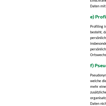
Einschrän
Daten mit 
e) Prof
Profiling 
besteht, 
persönlich
insbesonde
persönlich
Ortswechs
f) Pse
Pseudonym
welche di
mehr eine
zusätzlic
organisat
Daten nich