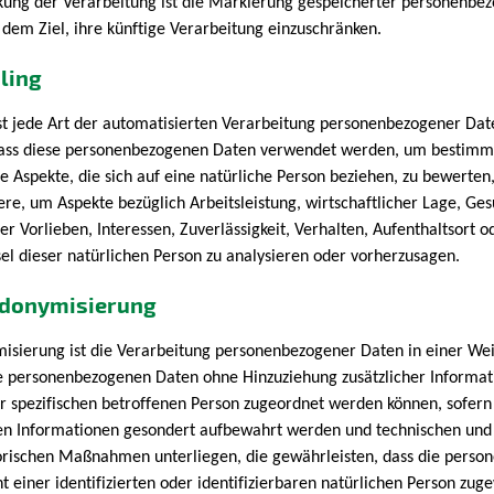
kung der Verarbeitung ist die Markierung gespeicherter personenbe
dem Ziel, ihre künftige Verarbeitung einzuschränken.
iling
ist jede Art der automatisierten Verarbeitung personenbezogener Date
dass diese personenbezogenen Daten verwendet werden, um bestimm
e Aspekte, die sich auf eine natürliche Person beziehen, zu bewerten
re, um Aspekte bezüglich Arbeitsleistung, wirtschaftlicher Lage, Ges
er Vorlieben, Interessen, Zuverlässigkeit, Verhalten, Aufenthaltsort o
el dieser natürlichen Person zu analysieren oder vorherzusagen.
udonymisierung
isierung ist die Verarbeitung personenbezogener Daten in einer Wei
e personenbezogenen Daten ohne Hinzuziehung zusätzlicher Informat
r spezifischen betroffenen Person zugeordnet werden können, sofern
hen Informationen gesondert aufbewahrt werden und technischen und
orischen Maßnahmen unterliegen, die gewährleisten, dass die pers
t einer identifizierten oder identifizierbaren natürlichen Person zug