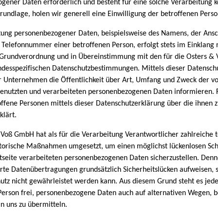
gener Daten erforderlich und besteht für eine solche Verarbeitung k
rundlage, holen wir generell eine Einwilligung der betroffenen Perso
tung personenbezogener Daten, beispielsweise des Namens, der Ansch
 Telefonnummer einer betroffenen Person, erfolgt stets im Einklang 
Grundverordnung und in Übereinstimmung mit den für die Osters 
ndesspezifischen Datenschutzbestimmungen. Mittels dieser Datensch
 Unternehmen die Öffentlichkeit über Art, Umfang und Zweck der v
enutzten und verarbeiteten personenbezogenen Daten informieren. 
ffene Personen mittels dieser Datenschutzerklärung über die ihnen 
klärt.
 Voß GmbH hat als für die Verarbeitung Verantwortlicher zahlreiche 
torische Maßnahmen umgesetzt, um einen möglichst lückenlosen Sch
etseite verarbeiteten personenbezogenen Daten sicherzustellen. Den
erte Datenübertragungen grundsätzlich Sicherheitslücken aufweisen, 
hutz nicht gewährleistet werden kann. Aus diesem Grund steht es jed
Person frei, personenbezogene Daten auch auf alternativen Wegen, b
an uns zu übermitteln.