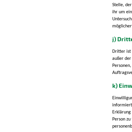
Stelle, d
ihr um ei
Untersuch
möglicher
j) Dritt
Dritter is
außer der
Personen,
Auftragsv
k) Einw
Einwilligu
informier
Erklärung
Person zu 
personenb