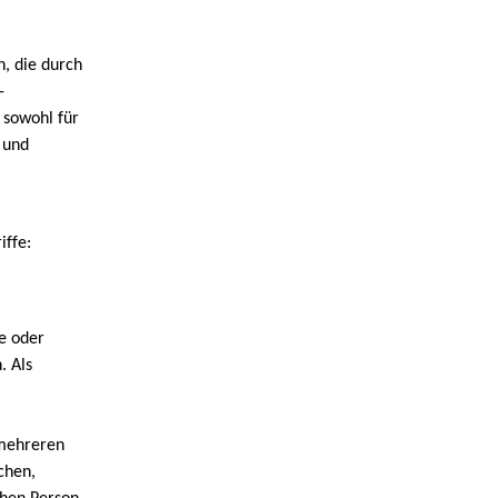
, die durch
-
 sowohl für
 und
iffe:
te oder
. Als
 mehreren
chen,