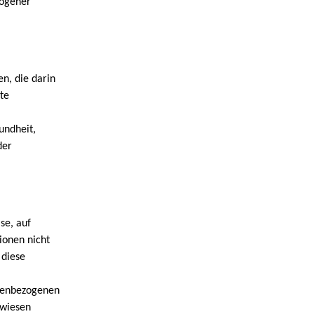
zogener
n, die darin
te
,
undheit,
der
se, auf
ionen nicht
 diese
onenbezogenen
ewiesen