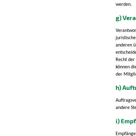
werden.
g) Ver
Verantwort
juristisch
anderen ü
entscheide
Recht der
können di
der Mitgl
h) Auf
Auftragsve
andere St
i) Emp
Empfänger 