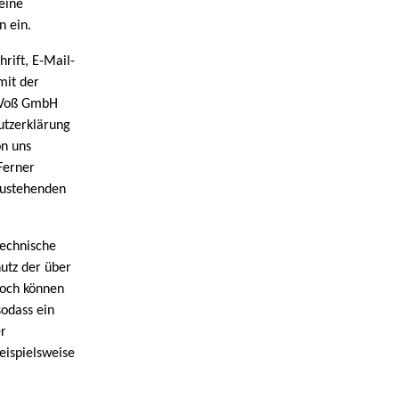
eine
n ein.
rift, E-Mail-
mit der
& Voß GmbH
utzerklärung
on uns
Ferner
zustehenden
technische
utz der über
noch können
sodass ein
er
eispielsweise