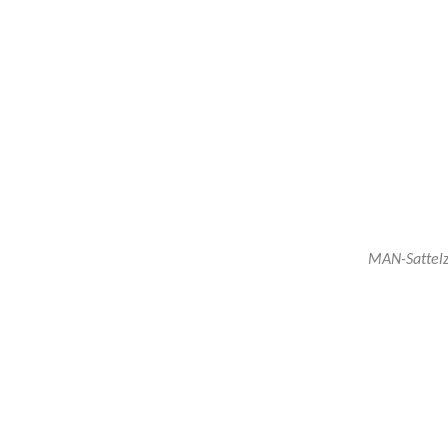
3-
Achs-
Stahl-
MAN-Sattelz
Kippauflie
Permalink: