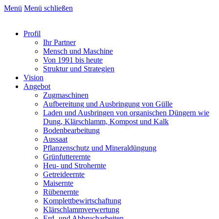
Menü
Menü schließen
Profil
Ihr Partner
Mensch und Maschine
Von 1991 bis heute
Struktur und Strategien
Vision
Angebot
Zugmaschinen
Aufbereitung und Ausbringung von Gülle
Laden und Ausbringen von organischen Düngern wie
Dung, Klärschlamm, Kompost und Kalk
Bodenbearbeitung
Aussaat
Pflanzenschutz und Mineraldüngung
Grünfutterernte
Heu- und Strohernte
Getreideernte
Maisernte
Rübenernte
Komplettbewirtschaftung
Klärschlammverwertung
Erd- und Abbrucharbeiten