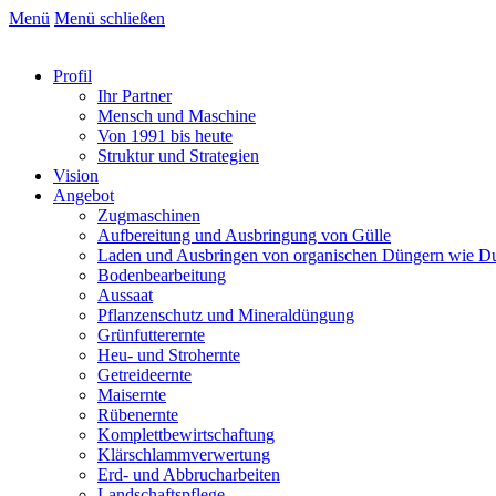
Menü
Menü schließen
Profil
Ihr Partner
Mensch und Maschine
Von 1991 bis heute
Struktur und Strategien
Vision
Angebot
Zugmaschinen
Aufbereitung und Ausbringung von Gülle
Laden und Ausbringen von organischen Düngern wie D
Bodenbearbeitung
Aussaat
Pflanzenschutz und Mineraldüngung
Grünfutterernte
Heu- und Strohernte
Getreideernte
Maisernte
Rübenernte
Komplettbewirtschaftung
Klärschlammverwertung
Erd- und Abbrucharbeiten
Landschaftspflege