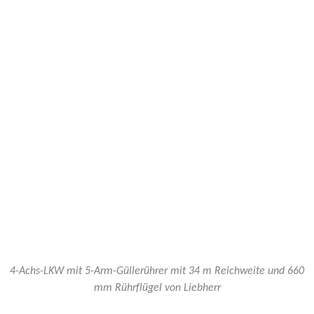
4-
Achs-
LKW
mit
4-Achs-LKW mit 5-Arm-Güllerührer mit 34 m Reichweite und 660
5-
mm Rührflügel von Liebherr