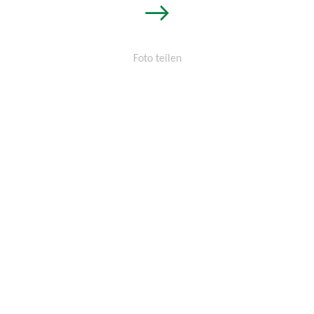
→
Arm-
Foto teilen
Güllerührer
Permalink:
http://osters-
mit
voss.de/?
cid=1449226134
34
m
Reichweite
und