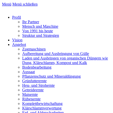
Menü
Menü schließen
Profil
Ihr Partner
Mensch und Maschine
Von 1991 bis heute
Struktur und Strategien
Vision
Angebot
Zugmaschinen
Aufbereitung und Ausbringung von Gülle
Laden und Ausbringen von organischen Düngern wie
Dung, Klärschlamm, Kompost und Kalk
Bodenbearbeitung
Aussaat
Pflanzenschutz und Mineraldüngung
Grünfutterernte
Heu- und Strohernte
Getreideernte
Maisernte
Rübenernte
Komplettbewirtschaftung
Klärschlammverwertung
Erd- und Abbrucharbeiten