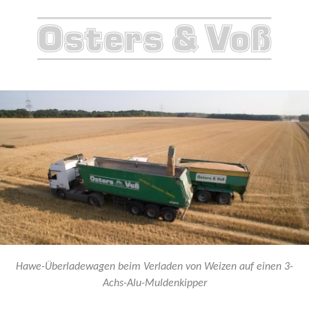
Hawe-
Überladewagen
beim
Verladen
Hawe-Überladewagen beim Verladen von Weizen auf einen 3-
von
Achs-Alu-Muldenkipper