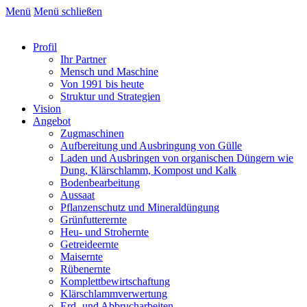
Menü
Menü schließen
Profil
Ihr Partner
Mensch und Maschine
Von 1991 bis heute
Struktur und Strategien
Vision
Angebot
Zugmaschinen
Aufbereitung und Ausbringung von Gülle
Laden und Ausbringen von organischen Düngern wie
Dung, Klärschlamm, Kompost und Kalk
Bodenbearbeitung
Aussaat
Pflanzenschutz und Mineraldüngung
Grünfutterernte
Heu- und Strohernte
Getreideernte
Maisernte
Rübenernte
Komplettbewirtschaftung
Klärschlammverwertung
Erd- und Abbrucharbeiten