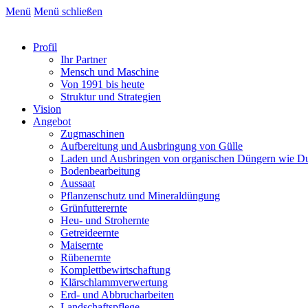
Menü
Menü schließen
Profil
Ihr Partner
Mensch und Maschine
Von 1991 bis heute
Struktur und Strategien
Vision
Angebot
Zugmaschinen
Aufbereitung und Ausbringung von Gülle
Laden und Ausbringen von organischen Düngern wie D
Bodenbearbeitung
Aussaat
Pflanzenschutz und Mineraldüngung
Grünfutterernte
Heu- und Strohernte
Getreideernte
Maisernte
Rübenernte
Komplettbewirtschaftung
Klärschlammverwertung
Erd- und Abbrucharbeiten
Landschaftspflege