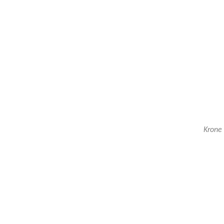
-
ausgerüste
mit
Krone
Schlegelmu
Permalink: