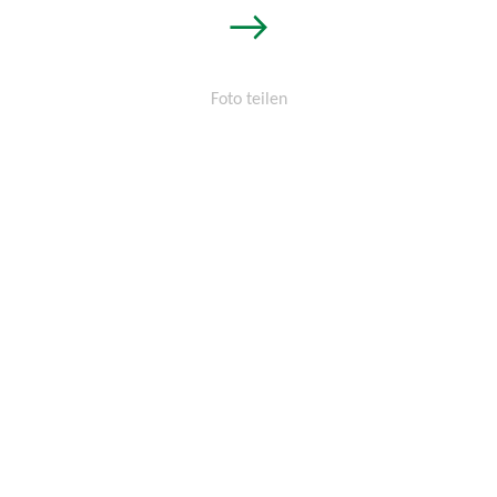
→
Foto teilen
Permalink:
http://osters-
voss.de/?
cid=1450859649