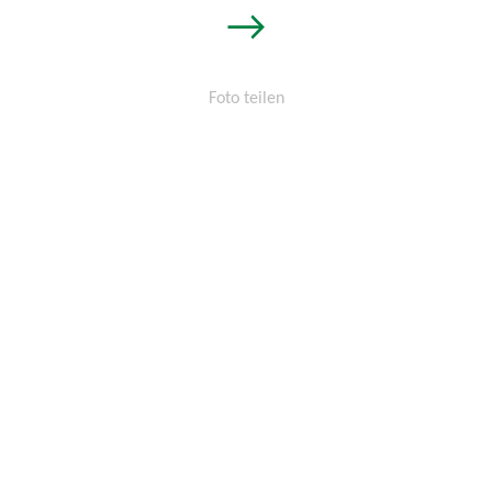
→
Foto teilen
Permalink:
http://osters-
voss.de/?
cid=1450861171