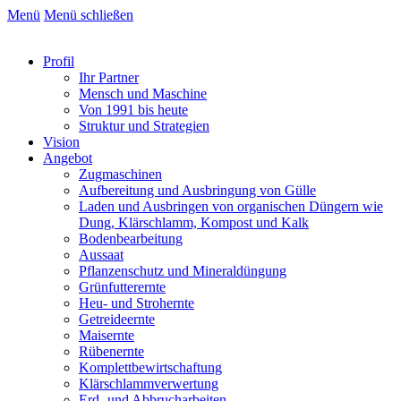
Menü
Menü schließen
Profil
Ihr Partner
Mensch und Maschine
Von 1991 bis heute
Struktur und Strategien
Vision
Angebot
Zugmaschinen
Aufbereitung und Ausbringung von Gülle
Laden und Ausbringen von organischen Düngern wie
Dung, Klärschlamm, Kompost und Kalk
Bodenbearbeitung
Aussaat
Pflanzenschutz und Mineraldüngung
Grünfutterernte
Heu- und Strohernte
Getreideernte
Maisernte
Rübenernte
Komplettbewirtschaftung
Klärschlammverwertung
Erd- und Abbrucharbeiten