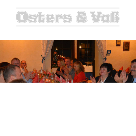
2015-
12-
19
02.10.50