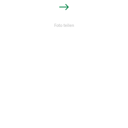
→
Foto teilen
Permalink:
http://osters-
voss.de/?
cid=1454314528