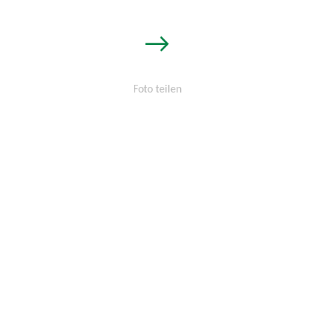
→
Foto teilen
Permalink:
http://osters-
voss.de/?
cid=1456484264