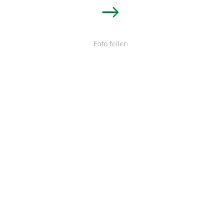
→
Foto teilen
Permalink:
http://osters-
voss.de/?
cid=1472205996