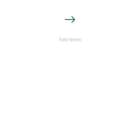
→
Foto teilen
Permalink:
http://osters-
voss.de/?
cid=1481893416