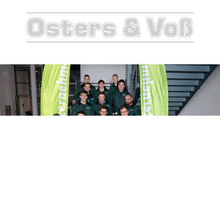
200746-
2-
8468