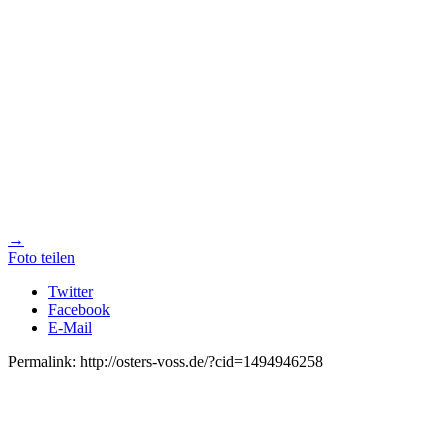
→
Foto teilen
Twitter
Facebook
E-Mail
Permalink: http://osters-voss.de/?cid=1494946258