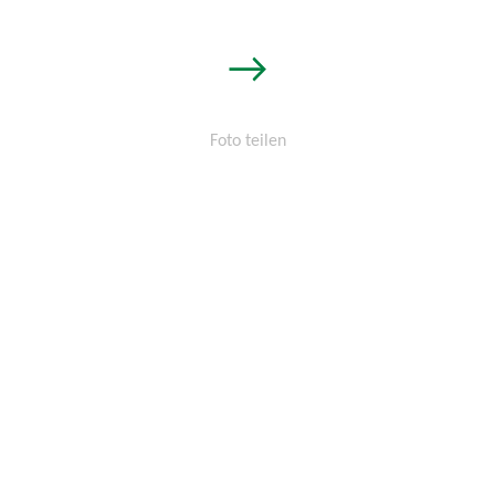
→
Foto teilen
Permalink:
http://osters-
voss.de/?
cid=1524483933