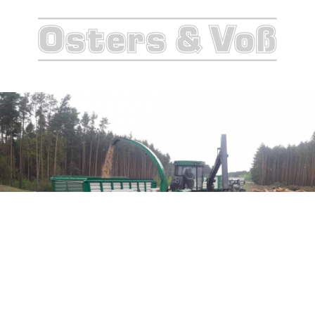
IMG-
20180423-
WA0003