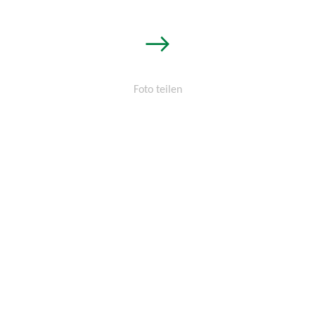
→
Foto teilen
Permalink:
http://osters-
voss.de/?
cid=1574184219