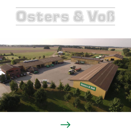
150811-
Betriebshof
Groß
Gottschow-
12
→