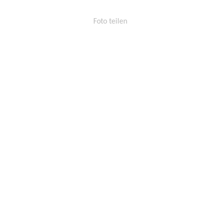
Foto teilen
Permalink:
http://osters-
voss.de/?
cid=1584971704