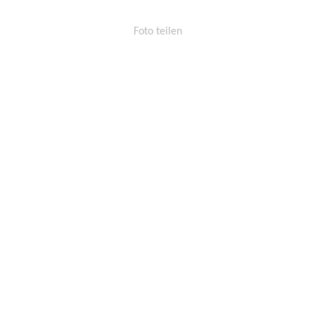
Foto teilen
Permalink:
http://osters-
voss.de/?
cid=1664866603