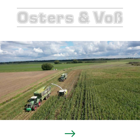
Maiskampagne
2022
→