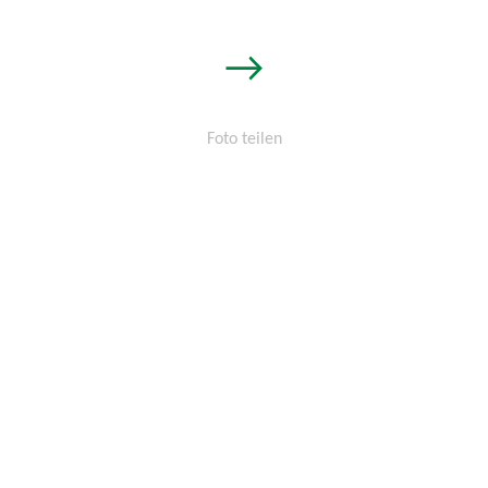
→
Foto teilen
Permalink:
http://osters-
voss.de/?
cid=1706708327