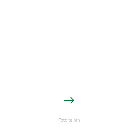
Maschinenführer
→
Foto teilen
Permalink: