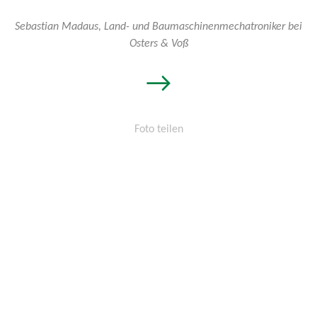
Sebastian Madaus, Land- und Baumaschinenmechatroniker bei
Osters & Voß
→
Foto teilen
Permalink:
http://osters-
voss.de/?
cid=1739980772