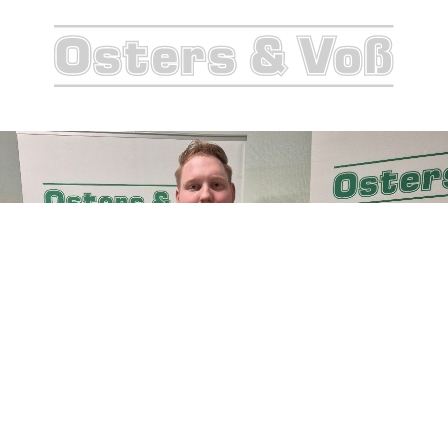
Madaus
Priginitzer
Karrieretag
2025