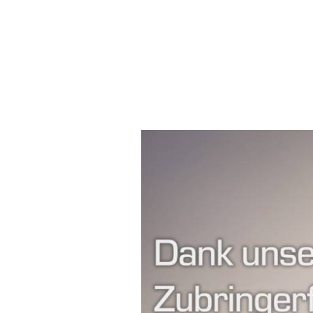
GG
Gülle
2026-